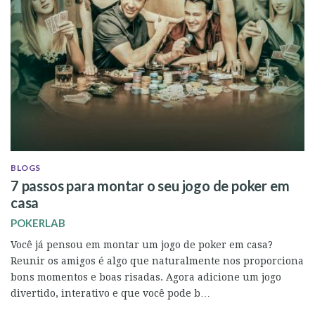
BLOGS
7 passos para montar o seu jogo de poker em
casa
POKERLAB
Você já pensou em montar um jogo de poker em casa?
Reunir os amigos é algo que naturalmente nos proporciona
bons momentos e boas risadas. Agora adicione um jogo
divertido, interativo e que você pode b…