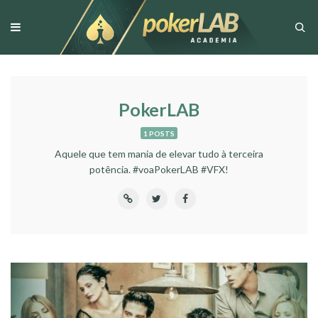
PokerLAB
1 POSTS
Aquele que tem mania de elevar tudo à terceira
potência. #voaPokerLAB #VFX!