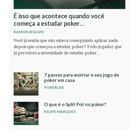
​É isso que acontece quando você
começa a estudar poker…
RAMON SFALSIN
Você já sentiu que não estava conseguindo aplicar nada
depois que começou a estudar poker? Todo jogador que
já percebeu a necessidade de estudar poker…
7 passos para montar o seu jogo de
poker em casa
POKERLAB
O que é o Split Pot no poker?
FELIPE MARQUES