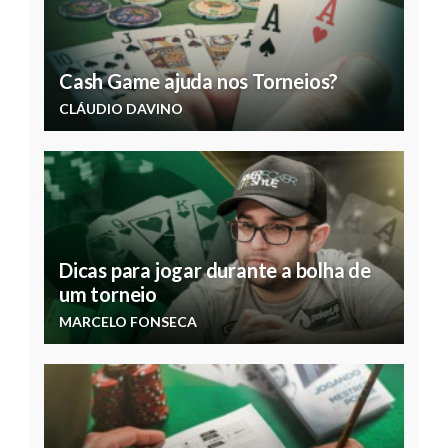
Cash Game ajuda nos Torneios?
CLÁUDIO DAVINO
Dicas para jogar durante a bolha de
um torneio
MARCELO FONSECA