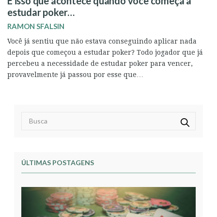
​É isso que acontece quando você começa a
estudar poker…
RAMON SFALSIN
Você já sentiu que não estava conseguindo aplicar nada
depois que começou a estudar poker? Todo jogador que já
percebeu a necessidade de estudar poker para vencer,
provavelmente já passou por esse que…
ÚLTIMAS POSTAGENS