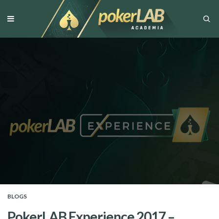
BLOGS
PokerLAB Experience 2017 –