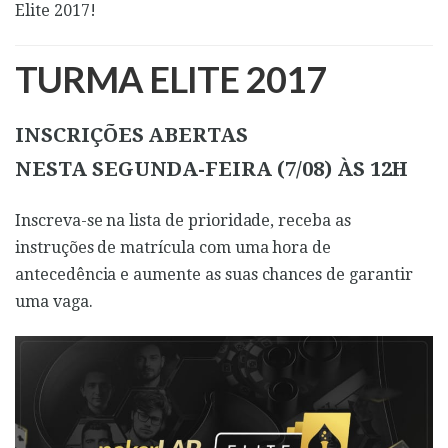
Elite 2017!
TURMA
ELITE 2017
INSCRIÇÕES ABERTAS
NESTA
SEGUNDA-FEIRA (7/08) ÀS 12H
Inscreva-se na
lista de prioridade
, receba as
instruções de matrícula com
uma hora de
antecedência
e aumente as suas chances de garantir
uma vaga.