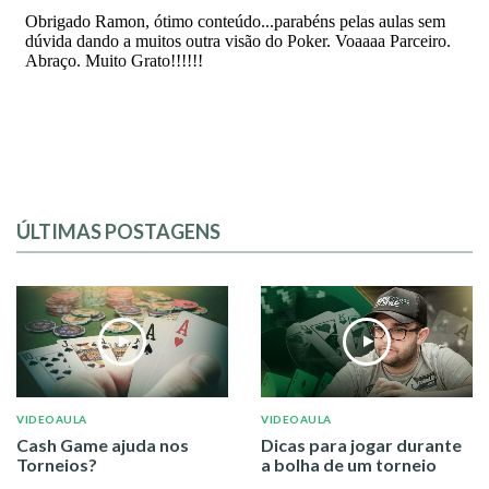
ÚLTIMAS POSTAGENS
VIDEOAULA
VIDEOAULA
Cash Game ajuda nos
Dicas para jogar durante
Torneios?
a bolha de um torneio