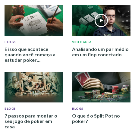
BLOGS
VIDEOAULA
​É isso que acontece
Analisando um par médio
quando você começa a
em um flop conectado
estudar poker…
BLOGS
BLOGS
7 passos para montar o
O que é o Split Pot no
seu jogo de poker em
poker?
casa