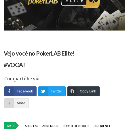
Vejo você no PokerLAB Elite!
#VOOA!
Compartilhe via:
Facebook
Twitter
Copy Link
More
TAGS
ABERTAS
APRENDER
CURSO DE POKER
EXPERIENCE